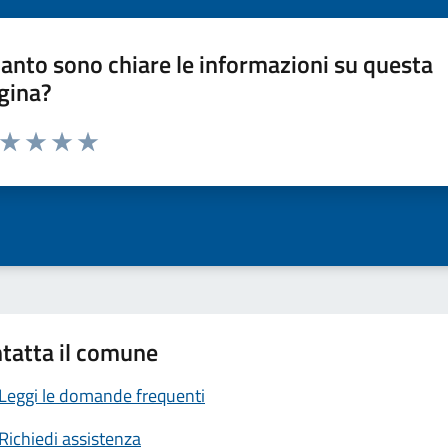
anto sono chiare le informazioni su questa
gina?
a da 1 a 5 stelle la pagina
ta 1 stelle su 5
Valuta 2 stelle su 5
Valuta 3 stelle su 5
Valuta 4 stelle su 5
Valuta 5 stelle su 5
tatta il comune
Leggi le domande frequenti
Richiedi assistenza