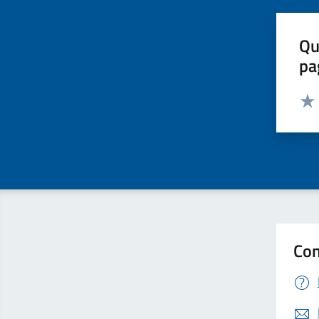
Qu
pa
Valut
Valu
Con