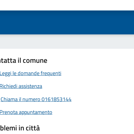
ta 1 stelle su 5
Valuta 2 stelle su 5
Valuta 3 stelle su 5
Valuta 4 stelle su 5
Valuta 5 stelle su 5
tatta il comune
Leggi le domande frequenti
Richiedi assistenza
Chiama il numero 0161853144
Prenota appuntamento
blemi in città