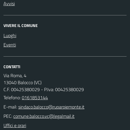
Avvisi
VIVERE IL COMUNE
Luoghi
Eventi
CONTATTI
Via Roma, 4
13040 Balocco (VC)
C.F. 00425380029 - P.Iva: 00425380029
Telefono:
0161853144
E-mail:
PEC:
Uffici e orari