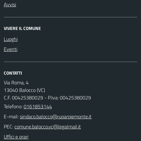
Avvisi
VIVERE IL COMUNE
Luoghi
Eventi
CONTATTI
Via Roma, 4
13040 Balocco (VC)
C.F. 00425380029 - P.Iva: 00425380029
Telefono:
0161853144
E-mail:
PEC:
Uffici e orari