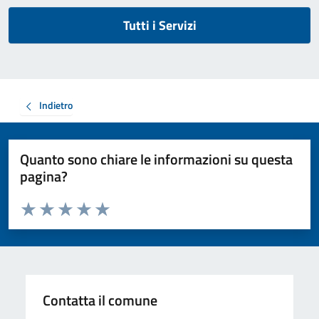
Tutti i Servizi
Indietro
Quanto sono chiare le informazioni su questa
pagina?
Valuta da 1 a 5 stelle la pagina
Valuta 1 stelle su 5
Valuta 2 stelle su 5
Valuta 3 stelle su 5
Valuta 4 stelle su 5
Valuta 5 stelle su 5
Contatta il comune